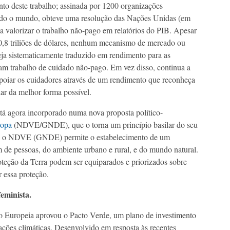
o deste trabalho; assinada por 1200 organizações
odo o mundo, obteve uma resolução das Nações Unidas (em
 a valorizar o trabalho não-pago em relatórios do PIB. Apesar
10,8 triliões de dólares, nenhum mecanismo de mercado ou
seja sistematicamente traduzido em rendimento para as
m trabalho de cuidado não-pago. Em vez disso, continua a
 apoiar os cuidadores através de um rendimento que reconheça
dar da melhor forma possível.
stá agora incorporado numa nova proposta político-
ropa
(NDVE/GNDE), que o torna um princípio basilar do seu
to, o NDVE (GNDE) permite o estabelecimento de um
 de pessoas, do ambiente urbano e rural, e do mundo natural.
oteção da Terra podem ser equiparados e priorizados sobre
 essa proteção.
feminista.
ão Europeia aprovou o Pacto Verde, um plano de investimento
ações climáticas. Desenvolvido em resposta às recentes