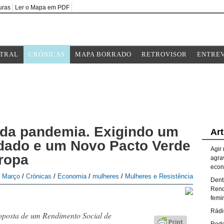
uras
Ler o Mapa em PDF
TRAL
CRÓNICAS
MAPA BORRADO
RETROVISOR
ENTREV
 da pandemia. Exigindo um
Art
dado e um Novo Pacto Verde
Agir
uropa
agra
econ
e Março
/
Crónicas
/
Economia
/
mulheres
/
Mulheres e Resistência
Dent
Rend
femi
Rádi
oposta de um Rendimento Social de