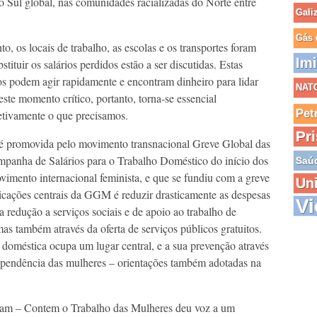
 Sul global, nas comunidades racializadas do Norte entre
Gali
Gás 
, os locais de trabalho, as escolas e os transportes foram
Im
tituir os salários perdidos estão a ser discutidas. Estas
s podem agir rapidamente e encontram dinheiro para lidar
NAT
te momento crítico, portanto, torna-se essencial
Pet
letivamente o que precisamos.
Pr
promovida pelo movimento transnacional Greve Global das
anha de Salários para o Trabalho Doméstico do início dos
Saú
mento internacional feminista, e que se fundiu com a greve
Un
icações centrais da GGM é reduzir drasticamente as despesas
Vi
a redução a serviços sociais e de apoio ao trabalho de
as também através da oferta de serviços públicos gratuitos.
a doméstica ocupa um lugar central, e a sua prevenção através
ependência das mulheres – orientações também adotadas na
tam – Contem o Trabalho das Mulheres deu voz a um