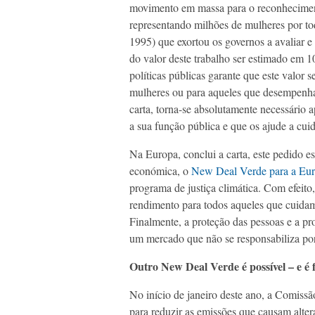
movimento em massa para o reconheciment
representando milhões de mulheres por t
1995) que exortou os governos a avaliar e
do valor deste trabalho ser estimado em 
políticas públicas garante que este valor 
mulheres ou para aqueles que desempenha
carta, torna-se absolutamente necessário
a sua função pública e que os ajude a cui
Na Europa, conclui a carta, este pedido e
económica, o
New Deal Verde para a Eu
programa de justiça climática. Com efei
rendimento para todos aqueles que cuidam
Finalmente, a proteção das pessoas e a pr
um mercado que não se responsabiliza por
Outro New Deal Verde é possível – e é 
No início de janeiro deste ano, a Comiss
para reduzir as emissões que causam alter