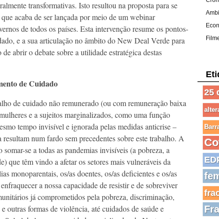
Crón
uralmente transformativas. Isto resultou na proposta para se
Ambi
que acaba de ser lançada por meio de um webinar
Eco
overnos de todos os países. Esta intervenção resume os pontos-
Film
ado, e a sua articulação no âmbito do New Deal Verde para
abrir o debate sobre a utilidade estratégica destas
Eti
mento de Cuidado
25 
balho de cuidado não remunerado (ou com remuneração baixa
alte
a mulheres e a sujeitos marginalizados, como uma função
mesmo tempo invisível e ignorada pelas medidas anticrise –
Barr
resultam num fardo sem precedentes sobre este trabalho. A
Co
o somar-se a todas as pandemias invisíveis (a pobreza, a
ED
de) que têm vindo a afetar os setores mais vulneráveis da
as monoparentais, os/as doentes, os/as deficientes e os/as
fe
enfraquecer a nossa capacidade de resistir e de sobreviver
fra
imunitários já comprometidos pela pobreza, discriminação,
e outras formas de violência, até cuidados de saúde e
Fr