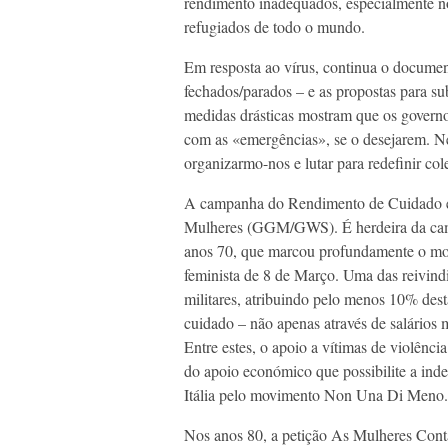
rendimento inadequados, especialmente no
refugiados de todo o mundo.
Em resposta ao vírus, continua o documento
fechados/parados – e as propostas para subs
medidas drásticas mostram que os governo
com as «emergências», se o desejarem. Nes
organizarmo-nos e lutar para redefinir co
A campanha do Rendimento de Cuidado é 
Mulheres (GGM/GWS). É herdeira da camp
anos 70, que marcou profundamente o movi
feminista de 8 de Março. Uma das reivind
militares, atribuindo pelo menos 10% dest
cuidado – não apenas através de salários m
Entre estes, o apoio a vítimas de violênci
do apoio económico que possibilite a ind
Itália pelo movimento Non Una Di Meno.
Nos anos 80, a petição As Mulheres Con