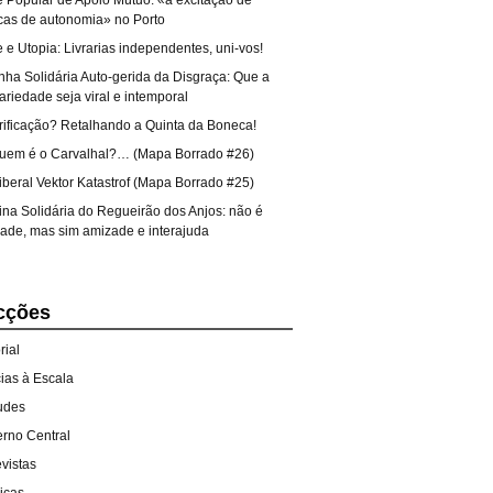
 Popular de Apoio Mútuo: «a excitação de
icas de autonomia» no Porto
 e Utopia: Livrarias independentes, uni-vos!
nha Solidária Auto-gerida da Disgraça: Que a
ariedade seja viral e intemporal
rificação? Retalhando a Quinta da Boneca!
uem é o Carvalhal?… (Mapa Borrado #26)
iberal Vektor Katastrof (Mapa Borrado #25)
ina Solidária do Regueirão dos Anjos: não é
dade, mas sim amizade e interajuda
cções
rial
cias à Escala
tudes
rno Central
evistas