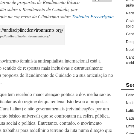
Rede
 torno de propostas de Rendimento Básico
prát
inião sobre o Rendimento de Cuidado, por
Rede
mente na conversa da Climáximo sobre
Trabalho Precarizado
.
Cozi
solid
Gent
tps://undisciplinedenvironments.org/
De q
Neol
Cant
imento feminista anticapitalista internacional está a
cari
no sentido de respostas mais inclusivas e estruturalmente
 a proposta de Rendimento de Cuidado e a sua articulação no
.
Se
ue tem recebido maior atenção política e dos media são as
Edito
cular as do regime de quarentena. Isto levou a propostas
Notí
Cura Italia») e não governamentais (reivindicações por um
Lati
to básico universal) que se confrontam na esfera pública,
Cade
ta social e política. Entretanto, contudo, o movimento
Entr
á a trabalhar para redefinir o terreno da luta numa direção que