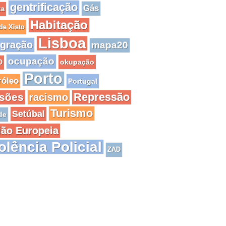
gentrificação
Gás
za
Habitação
de Xisto
Lisboa
igração
mapa20
ocupação
okupação
O
Porto
róleo
Portugal
Repressão
isões
racismo
Turismo
Setúbal
de
ião Europeia
olência Policial
ZAD