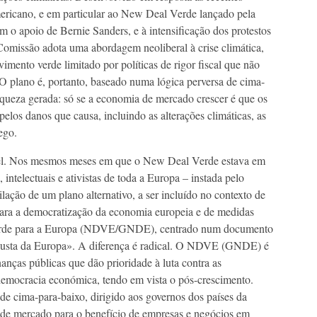
mericano, e em particular ao New Deal Verde lançado pela
 o apoio de Bernie Sanders, e à intensificação dos protestos
Comissão adota uma abordagem neoliberal à crise climática,
imento verde limitado por políticas de rigor fiscal que não
O plano é, portanto, baseado numa lógica perversa de cima-
iqueza gerada: só se a economia de mercado crescer é que os
elos danos que causa, incluindo as alterações climáticas, as
ego.
ível. Nos mesmos meses em que o New Deal Verde estava em
 intelectuais e ativistas de toda a Europa – instada pelo
ção de um plano alternativo, a ser incluído no contexto de
ara a democratização da economia europeia e de medidas
 Verde para a Europa (NDVE/GNDE), centrado num documento
 Justa da Europa». A diferença é radical. O NDVE (GNDE) é
nanças públicas que dão prioridade à luta contra as
 democracia económica, tendo em vista o pós-crescimento.
 cima-para-baixo, dirigido aos governos dos países da
 de mercado para o benefício de empresas e negócios em