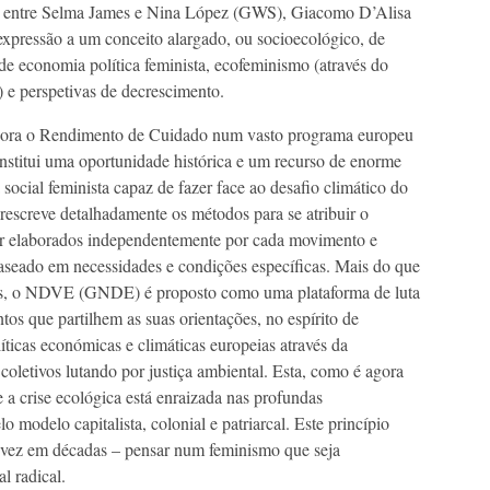
ar entre Selma James e Nina López (GWS), Giacomo D’Alisa
pressão a um conceito alargado, ou socioecológico, de
de economia política feminista, ecofeminismo (através do
 e perspetivas de decrescimento.
a o Rendimento de Cuidado num vasto programa europeu
onstitui uma oportunidade histórica e um recurso de enorme
social feminista capaz de fazer face ao desafio climático do
escreve detalhadamente os métodos para se atribuir o
er elaborados independentemente por cada movimento e
 baseado em necessidades e condições específicas. Mais do que
ais, o NDVE (GNDE) é proposto como uma plataforma de luta
tos que partilhem as suas orientações, no espírito de
íticas económicas e climáticas europeias através da
coletivos lutando por justiça ambiental. Esta, como é agora
 a crise ecológica está enraizada nas profundas
o modelo capitalista, colonial e patriarcal. Este princípio
ra vez em décadas – pensar num feminismo que seja
l radical.