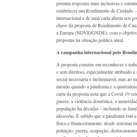
permita respostas mais inclusivas e estrut
estabelecer um Rendimento de Cuidado – 
internacional e de uma carta aberta aos g
chave da proposta de Rendimento de Cuid
a Europa (NDVE/GNDE), com o objetivo de 
propostas na situação política atual.
A campanha internacional pelo Rendi
A proposta consiste em reconhecer o tra
e sem direitos), especialmente atribuído 
social necessária e ineliminável, mas ao 
mesmo quando a pandemia e a quarentena 
carta da proposta nota que a Covid-19 vei
guerra, a violência doméstica, a austerida
população há décadas – incluindo as famíli
idosos/as. É sabido que a pandemia está a 
física e financeiramente: desde sistemas 
poluição, guerra, ocupação, deslocamento 