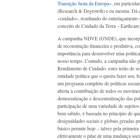
Transição Justa da Europa
», em particul
(Research & Degrowth) e eu mesma. Dá ex
«cuidado», resultando do entrelaçamento 
conceito de Cuidado da Terra – Earthcare)
A campanha NDVE (GNDE), que incorpor
de reconstrução financeira e produtiva, c
importância para desenvolver uma política 
nosso tempo. Contudo, a campanha não pr
Rendimento de Cuidado: estes terão de s
entidade política que o queira fazer seu,
um programa completo de políticas soci
aberta à contribuição de todos os movimen
democratização e descentralização das pol
participação de uma variedade de sujeitos 
bem sabido, é baseada no princípio de que
desigualdades sociais e globais geradas pel
básico permite hoje – talvez pela primei
efetivamente o pilar de uma mudança socia