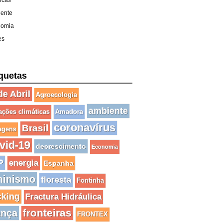
icas
ente
nomia
es
quetas
de Abril
Agroecologia
ambiente
rações climáticas
Amadora
coronavírus
Brasil
agens
vid-19
decrescimento
Economia
P
energia
Espanha
minismo
floresta
Fontinha
cking
Fractura Hidráulica
fronteiras
ança
FRONTEX