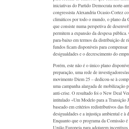
iniciativas do Partido Democrata norte-a
congressista Alexandria Ocasio-Cortez com
climáticos por todo o mundo, o plano da 
que consiste numa perspetiva de desenvolv
permitem a expansão da despesa pública. 
para-baixo em termos da distribuição de r
fundos ficam disponíveis para compensar p
desigualdades e o decrescimento do empr
Porém, este não é o único plano dispon
preparação, uma rede de investigadores/as,
movimento Diem 25 – dedicou-se à compila
uma campanha alargada de mobilização p
anti-crise. O resultado foi o New Deal
intitulado «Um Modelo para a Transição
baseado em critérios redistributivos das fi
desigualdades e a injustiça ambiental e à
Enquanto que o programa da Comissão é de
União Europeia para adotarem incentivos