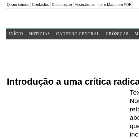
Quem somos
Contactos
Distribuição
Assinaturas
Ler o Mapa em PDF
INÍCIO
NOTÍCIAS
CADERNO CENTRAL
CRÓNICAS
M
Introdução a uma crítica radic
Tex
Not
re
ab
qu
inc