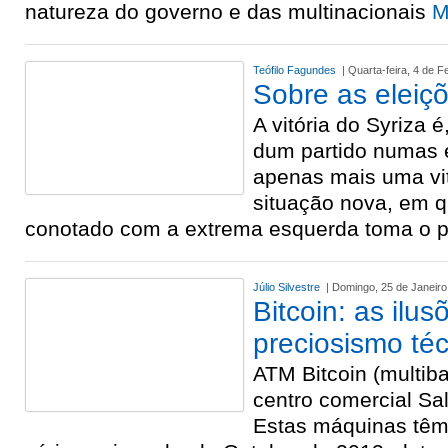
natureza do governo e das multinacionais
M
Teófilo Fagundes
| Quarta-feira, 4 de F
Sobre as eleiç
A vitória do Syriza é,
dum partido numas 
apenas mais uma vit
situação nova, em q
conotado com a extrema esquerda toma o 
Júlio Silvestre
| Domingo, 25 de Janeiro
Bitcoin: as ilus
preciosismo té
ATM Bitcoin (multib
centro comercial Sa
Estas máquinas têm-