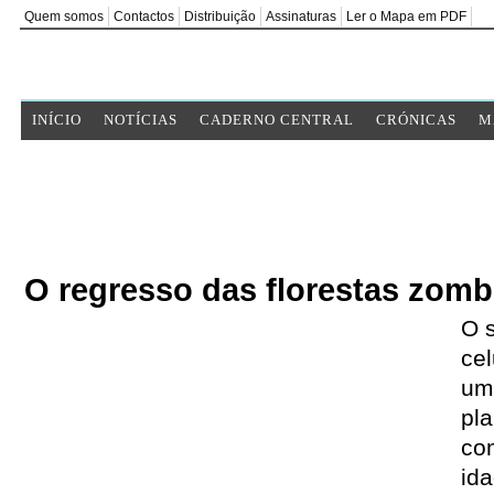
Quem somos
Contactos
Distribuição
Assinaturas
Ler o Mapa em PDF
INÍCIO
NOTÍCIAS
CADERNO CENTRAL
CRÓNICAS
M
O regresso das florestas zomb
O 
cel
um
pla
co
id