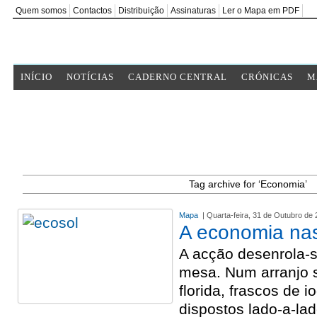
Quem somos
Contactos
Distribuição
Assinaturas
Ler o Mapa em PDF
INÍCIO
NOTÍCIAS
CADERNO CENTRAL
CRÓNICAS
M
Tag archive for ‘Economia’
Mapa
| Quarta-feira, 31 de Outubro de
A economia na
A acção desenrola-s
mesa. Num arranjo 
florida, frascos de i
dispostos lado-a-l