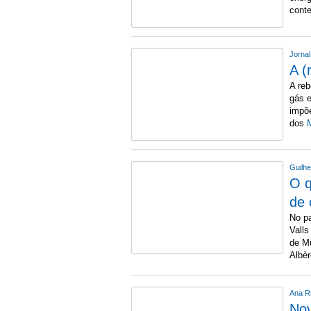
cont
Jorna
A (
A reb
gás e
impõe
dos
M
Guilh
O q
de 
No pa
Valls
de Mu
Albè
Ana R
Nov