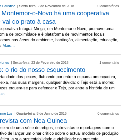
a Faustino
| Sexta-feira, 2 de Novembro de 2018
0 comentários
Montemor-o-Novo há uma cooperativa
 vai do prato à casa
operativa Integral Minga, em Montemor-o-Novo, promove uma
omia de proximidade e é plataforma de movimentos locais
nomos nas áreas do ambiente, habitação, alimentação, educação,
de
Mais...
e Nunes
| Sexta-feira, 23 de Fevereiro de 2018
1 comentário
o: o rio do nosso esquecimento
tandade dos peixes, flutuando por entre a espuma ameaçadora,
eixa, nas suas margens, qualquer dúvida: o Tejo está a morrer.
zes erguem-se para defender o Tejo, por entre a história de um
is...
erme Luz
| Quarta-feira, 8 de Junho de 2016
0 comentários
revista com Nea Guinea
meiro de uma série de artigos, entrevistas e reportagens com o
tivo de lançar um olhar crítico sobre o actual modelo de produção
ética, a sua sustentabilidade e viabilidade no presente