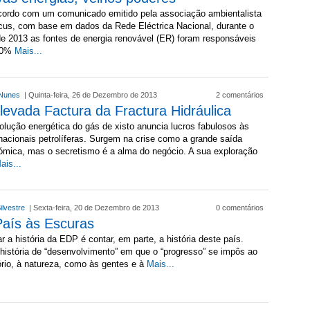
cordo com um comunicado emitido pela associação ambientalista
cus, com base em dados da Rede Eléctrica Nacional, durante o
e 2013 as fontes de energia renovável (ER) foram responsáveis
60%
Mais...
e Nunes
| Quinta-feira, 26 de Dezembro de 2013
2 comentários
levada Factura da Fractura Hidráulica
olução energética do gás de xisto anuncia lucros fabulosos às
nacionais petrolíferas. Surgem na crise como a grande saída
mica, mas o secretismo é a alma do negócio. A sua exploração
ais...
Silvestre
| Sexta-feira, 20 de Dezembro de 2013
0 comentários
aís às Escuras
r a história da EDP é contar, em parte, a história deste país.
istória de “desenvolvimento” em que o “progresso” se impôs ao
tório, à natureza, como às gentes e à
Mais...