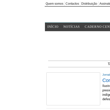
Quem somos
Contactos
Distribuição
Assinat
INÍCIO
NOTÍCIAS
CADERNO CEN
T
Jorna
Com
Ilust
presi
indí
defe