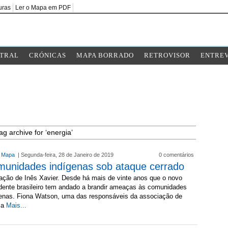
uras
Ler o Mapa em PDF
TRAL
CRÓNICAS
MAPA BORRADO
RETROVISOR
ENTREV
ag archive for ‘energia’
l Mapa
| Segunda-feira, 28 de Janeiro de 2019
0 comentários
unidades indígenas sob ataque cerrado
ração de Inês Xavier. Desde há mais de vinte anos que o novo
dente brasileiro tem andado a brandir ameaças às comunidades
genas. Fiona Watson, uma das responsáveis da associação de
sa
Mais...