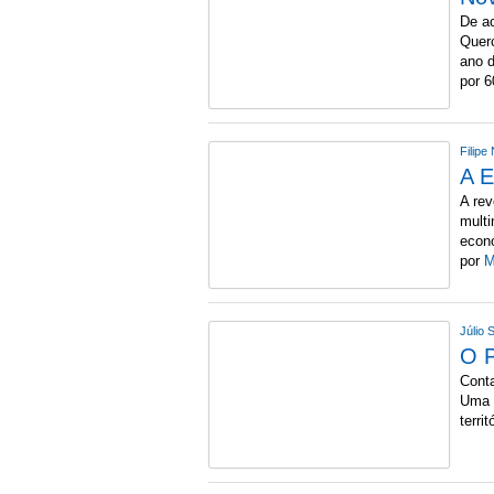
De a
Quer
ano d
por 
Filip
A E
A rev
multi
econó
por
M
Júlio 
O P
Conta
Uma h
terri