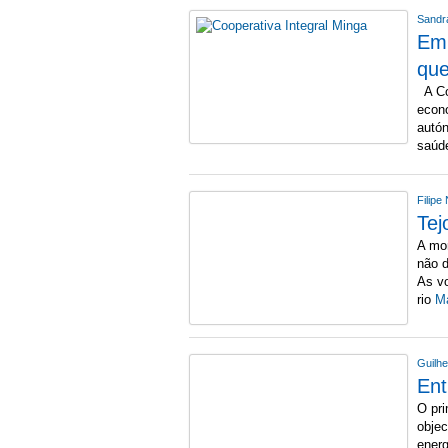
Sandr
Em 
que
A Co
econ
autó
saú
Filip
Tej
A mor
não d
As vo
rio
Ma
Guilh
Ent
O pri
objec
energ