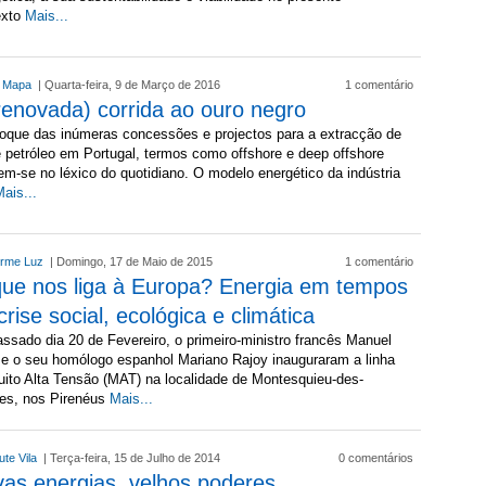
exto
Mais...
l Mapa
| Quarta-feira, 9 de Março de 2016
1 comentário
renovada) corrida ao ouro negro
oque das inúmeras concessões e projectos para a extracção de
 petróleo em Portugal, termos como offshore e deep offshore
m-se no léxico do quotidiano. O modelo energético da indústria
ais...
erme Luz
| Domingo, 17 de Maio de 2015
1 comentário
ue nos liga à Europa? Energia em tempos
crise social, ecológica e climática
ssado dia 20 de Fevereiro, o primeiro-ministro francês Manuel
 e o seu homólogo espanhol Mariano Rajoy inauguraram a linha
ito Alta Tensão (MAT) na localidade de Montesquieu-des-
res, nos Pirenéus
Mais...
ute Vila
| Terça-feira, 15 de Julho de 2014
0 comentários
as energias, velhos poderes