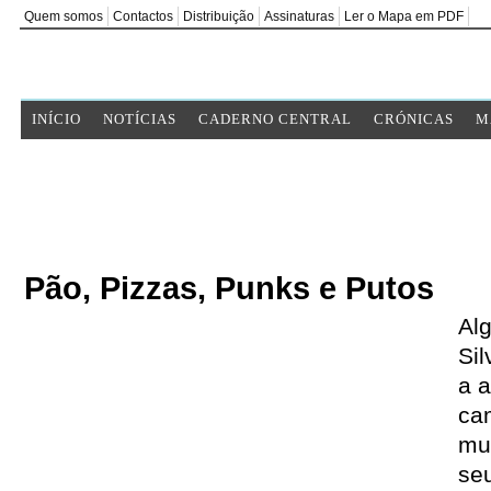
Quem somos
Contactos
Distribuição
Assinaturas
Ler o Mapa em PDF
INÍCIO
NOTÍCIAS
CADERNO CENTRAL
CRÓNICAS
M
Pão, Pizzas, Punks e Putos
Alg
Sil
a a
ca
mu
se