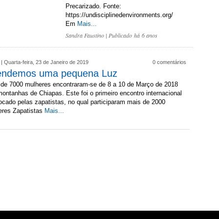
Precarizado. Fonte:
https://undisciplinedenvironments.org/
Em
Mais...
Sandra Faustino
| Publicado há 6 anos
| Quarta-feira, 23 de Janeiro de 2019
0 comentários
endemos uma pequena Luz
 de 7000 mulheres encontraram-se de 8 a 10 de Março de 2018
ontanhas de Chiapas. Este foi o primeiro encontro internacional
cado pelas zapatistas, no qual participaram mais de 2000
eres Zapatistas
Mais...