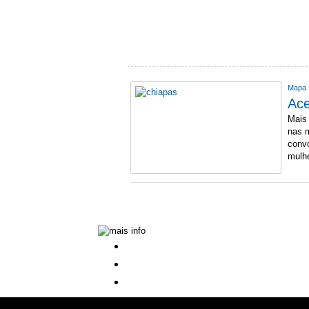
Mapa
Ac
Mais
nas m
convo
mulh
» Contactos
» Distribuição
» Assinaturas