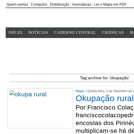
Quem somos
Contactos
Distribuição
Assinaturas
Ler o Mapa em PDF
INÍCIO
NOTÍCIAS
CADERNO CENTRAL
CRÓNICAS
M
Tag archive for ‘okupação’
Mapa
| Quinta-feira, 6 de Setembro de 
Okupação rural
Por Francisco Cola
franciscocolacope
encostas dos Piriné
multiplicam-se há 