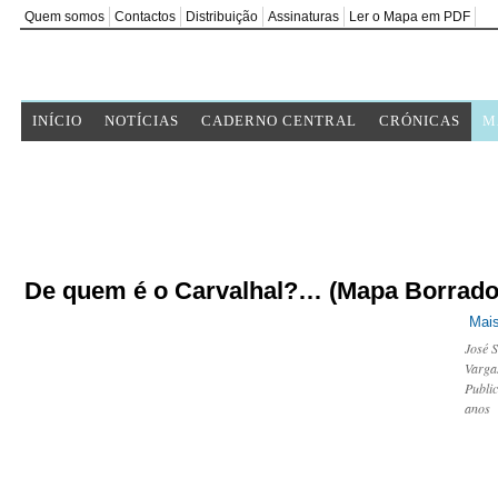
Quem somos
Contactos
Distribuição
Assinaturas
Ler o Mapa em PDF
INÍCIO
NOTÍCIAS
CADERNO CENTRAL
CRÓNICAS
M
De quem é o Carvalhal?… (Mapa Borrado
Mais
José 
Varga
Publi
anos