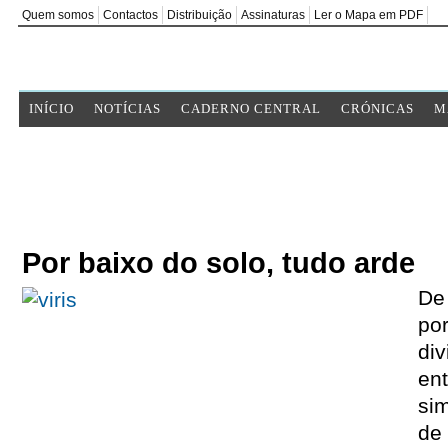
Quem somos
Contactos
Distribuição
Assinaturas
Ler o Mapa em PDF
INÍCIO
NOTÍCIAS
CADERNO CENTRAL
CRÓNICAS
M
Por baixo do solo, tudo arde
De
po
div
en
si
de