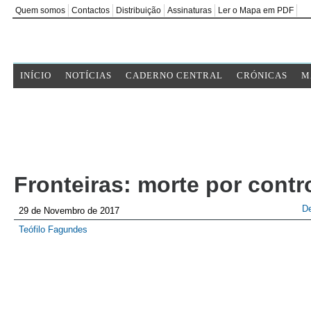
Quem somos
Contactos
Distribuição
Assinaturas
Ler o Mapa em PDF
INÍCIO
NOTÍCIAS
CADERNO CENTRAL
CRÓNICAS
M
Fronteiras: morte por contr
D
29 de Novembro de 2017
Teófilo Fagundes