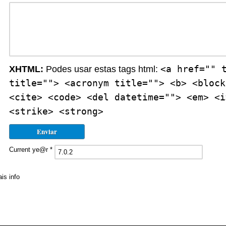
<a href="" 
XHTML:
Podes usar estas tags html:
title=""> <acronym title=""> <b> <block
<cite> <code> <del datetime=""> <em> <i
<strike> <strong>
Current ye@r
*
» Contactos
» Distribuição
» Assinaturas