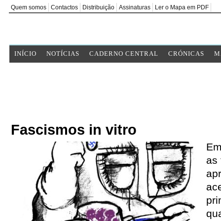
Quem somos
Contactos
Distribuição
Assinaturas
Ler o Mapa em PDF
INÍCIO
NOTÍCIAS
CADERNO CENTRAL
CRÓNICAS
M
Fascismos in vitro
Em
as 
ap
ace
pri
qu